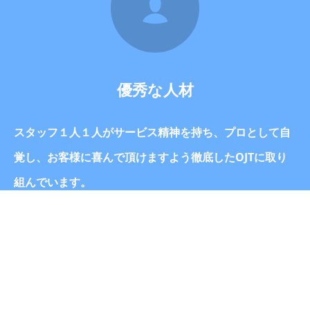
優秀な人材
スタッフ１人１人がサービス精神を持ち、プロとして自
覚し、お客様に喜んで頂けますよう徹底したOJTに取り
組んでいます。
TEL
お問い合わせ
0